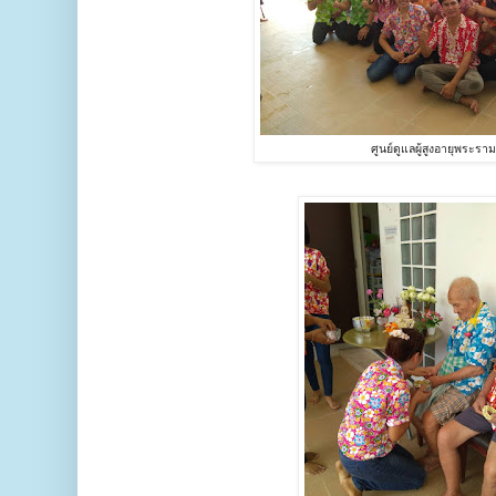
ศูนย์ดูแลผู้สูงอายุพระรา