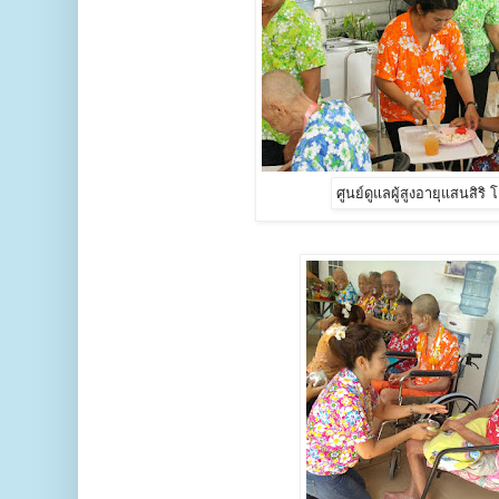
ศูนย์ดูแลผู้สูงอายุแสนสิริ