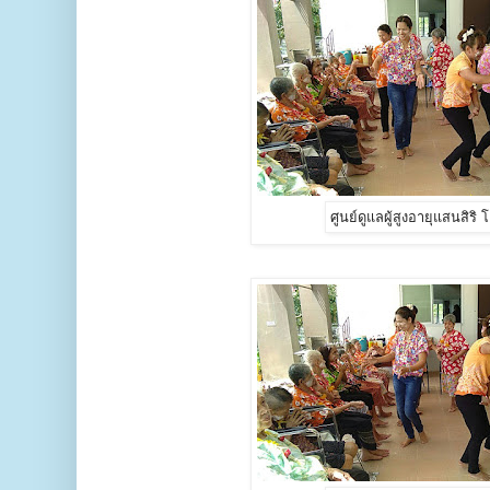
ศูนย์ดูแลผู้สูงอายุแสนสิริ