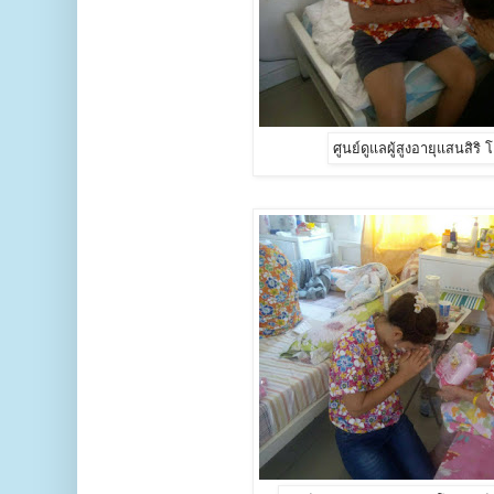
ศูนย์ดูแลผู้สูงอายุแสนสิริ