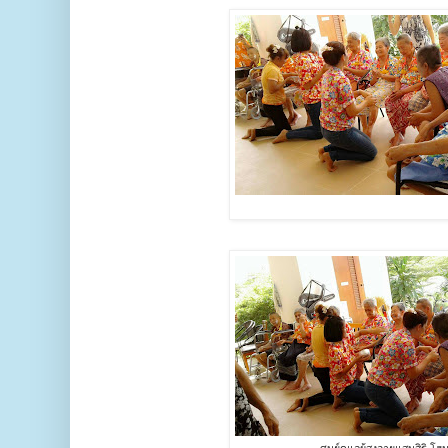
ศูนย์ดูแลผู้สูงอายุแสนสิริ โฮ