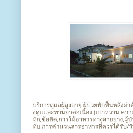
บริการดูแลผู้สูงอายุ ผู้ป่วยพักฟื้นหลังผ่
งดูแและทานยาต่อเนื่อง (เบาหวาน,ความด
หัก,ข้อติด,การให้อาหารทางสายยาง,ผู
ทับ,การคำนวนสารอาหารที่ควรได้รับ/วั