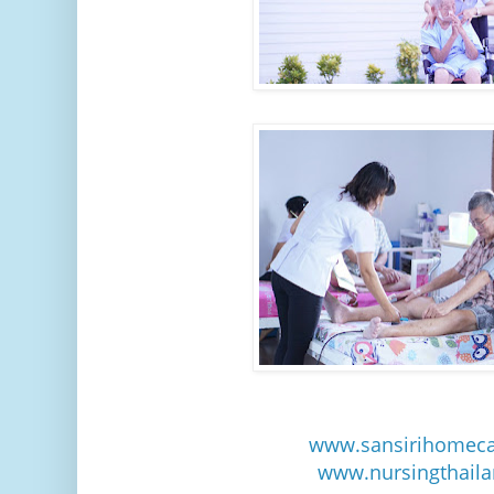
www.sansirihomec
www.nursingthaila