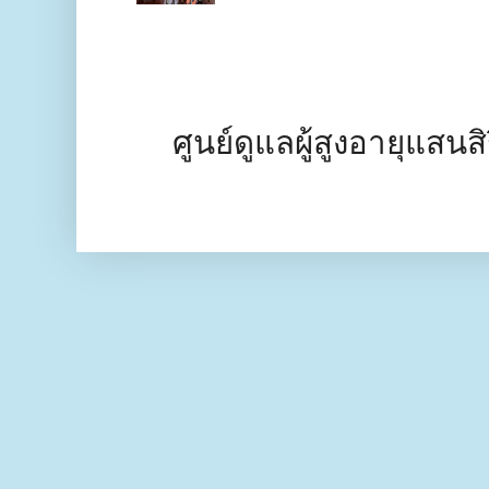
ศูนย์ดูแลผู้สูงอายุแสนส