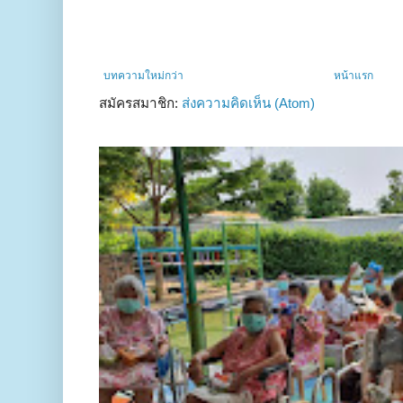
บทความใหม่กว่า
หน้าแรก
สมัครสมาชิก:
ส่งความคิดเห็น (Atom)